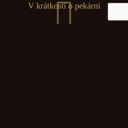
V krátkosti o pekárni
Vďaka našim dlhoročným skúsenostiam v pomoci alergikom cez
náš maloobchod a veľkoobchod s biopotravinami sme si všimli
veľký dopyt po čerstvých potravinách, pečive.
Nakoľko na súčasnom trhu neexistujú čerstvé pekárenské
výrobky (chlieb, bagety, rožky, žemle), ktoré by boli vyrábané
úplne bez použitia alergénov a už vôbec nie bez použitia kypridiel,
droždia či kvásku, sme sa rozhodli vybudovať našu
Žitnoostrovskú pekáreň.
Potravinový semafor