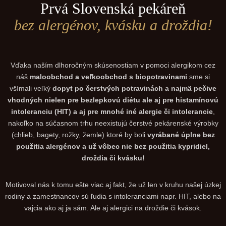
Prvá Slovenská pekáreň
bez alergénov, kvásku a droždia!
Vďaka naším dlhoročným skúsenostiam v pomoci alergikom cez
náš
maloobchod a veľkoobchod s biopotravinami
sme si
všímali veľký
dopyt po čerstvých potravinách a najmä pečive
vhodných nielen pre bezlepkovú diétu ale aj pre histamínovú
intoleranciu (HIT) a aj pre mnohé iné alergie či intolerancie
,
nakoľko na súčasnom trhu neexistujú čerstvé pekárenské výrobky
(chlieb, bagety, rožky, žemle) ktoré by boli
vyrábané úplne bez
použitia alergénov a už vôbec nie bez použitia kypridiel,
droždia či kvásku!
Motivoval nás k tomu ešte viac aj fakt, že už len v kruhu našej úzkej
rodiny a zamestnancov sú ľudia s intoleranciami napr. HIT, alebo na
vajcia ako aj ja sám. Ale aj alergici na droždie či kvások.