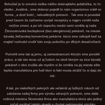
Bohužiaľ je to smutná vizitka nášho doterajšieho jedálnička, to čo
všetko ,,kvalitné,, sme doteraz pojedli to nám organizmus vrátil vo
forme ,,a dosť bolo!,, nekvalitných potravín . Tak sme si povedali
pred časom že začneme vyvíjať receptúry a najprv vznikli naše
múčne zmesi, a po ich úspechu medzi vami vznikla aj naša
Žitnoostrovská bezlepková (bez-alergénová) pekáreň, na mieste
bývalej Jelčanskej konvenčnej pekárne, ktorú sme odkúpili keď sa
majiteľ rozhodol zrušiť túto svoju pobočku po dlhých desaťročiach.
Pomohli sme tak aj jemu, aj zamestnancom ktorým sme ponúkli
prácu, a tak isto teraz už aj ľudom na okolí ktorým sa síce bývalá
pekáreň v obci zrušila ale myslím si že vznikla na jej mieste ešte
lepšia manufaktúra pre ľudí ktorí si fakt musia strážiť čo si dajú do
úst.
A tak, po niekoľkých pekných ale veľakrát aj ťažkých rokoch od
založenia našej firmy pre výrobu zdravých potravín, sme stále
rodinná miestna Slovenská firma ako manufaktúra ktorá ako jediný
začali vyrábať takéto skvelé a chutné pekárenské výrobky