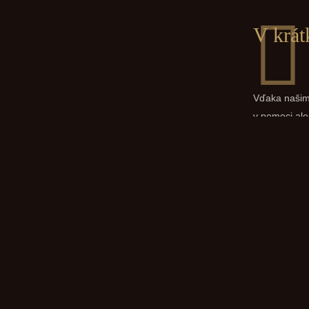
V krát
Vďaka našim
v pomoci al
a veľkoobcho
všimli veľký
potravinách,
Nakoľko na 
čerstvé peká
bagety, rožky
vyrábané úpl
už vôbec nie 
droždia či k
vybudovať n